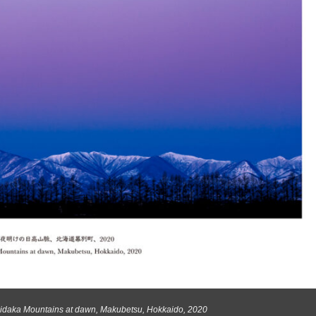
ountains at dawn, Makubetsu, Hokkaido, 2020