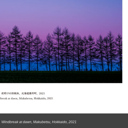
reak at dawn, Makubetsu, Hokkaido
, 2021