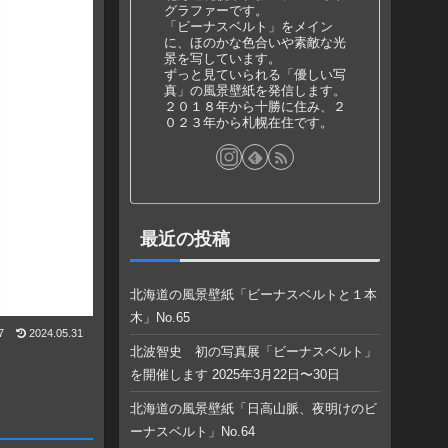
グラファーです。
「ビーナスベルト」をメイン
に、ほのかな色合いや素敵な光
景を写しています。
ずっと見ていられる「優しい写
真」の風景壁紙を発信します。
２０１８年から十勝に住み、２
０２３年から札幌在住です。
最近の投稿
北海道の風景壁紙「ビーナスベルトと１本
木」No.65
7
2024.05.31
北波智史 初の写真展「ビーナスベルト」
を開催します 2025年3月22日〜30日
北海道の風景壁紙「日高山脈、夜明けのビ
ーナスベルト」No.64