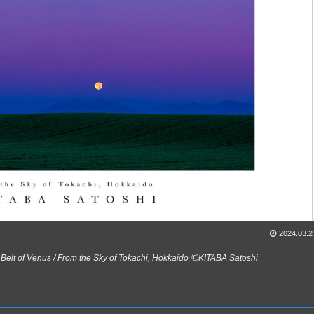
2024.03.2
©
Venus / From the Sky of Tokachi, Hokkaido
KITABA Satoshi