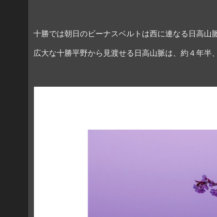
十勝では朝日のビーナスベルトは西に連なる日高山
広大な十勝平野から見渡せる日高山脈は、約４年半