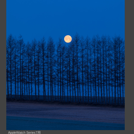
AppleWatch Series7用