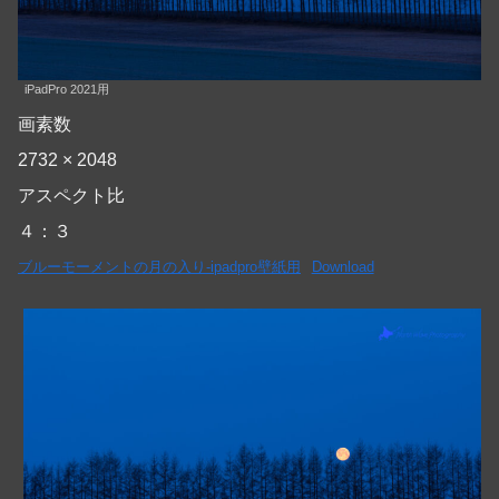
iPadPro 2021用
画素数
2732 × 2048
アスペクト比
４：３
ブルーモーメントの月の入り-ipadpro壁紙用
Download