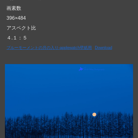
画素数
396×484
アスペクト比
４.１：５
ブルーモーメントの月の入り-applewatch壁紙用
Download