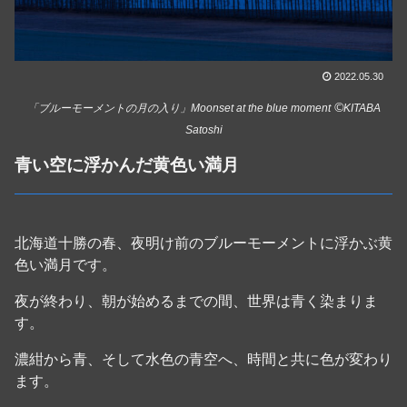
2022.05.30
©
「ブルーモーメントの月の入り」Moonset at the blue moment
KITABA
Satoshi
青い空に浮かんだ黄色い満月
北海道十勝の春、夜明け前のブルーモーメントに浮かぶ黄
色い満月です。
夜が終わり、朝が始めるまでの間、世界は青く染まりま
す。
濃紺から青、そして水色の青空へ、時間と共に色が変わり
ます。