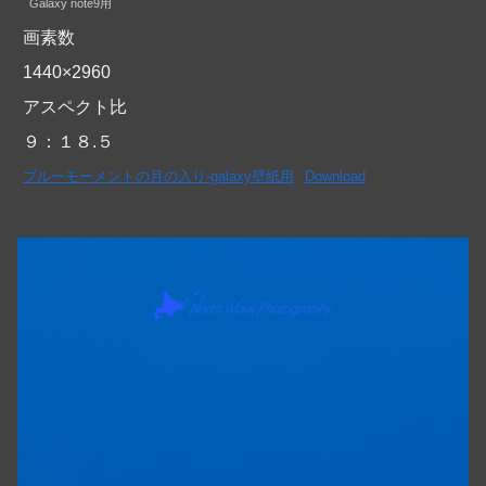
Galaxy note9用
画素数
1440×2960
アスペクト比
９：１８.５
ブルーモーメントの月の入り-galaxy壁紙用
Download