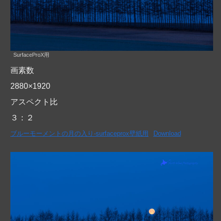
SurfaceProX用
画素数
2880×1920
アスペクト比
３：２
ブルーモーメントの月の入り-surfaceprox壁紙用
Download