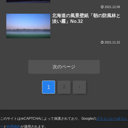
2021.12.09
北海道の風景壁紙「朝の防風林と
淡い霧」No.32
2021.11.22
次のページ
1
次
2
へ
このサイトはreCAPTCHAによって保護されており、Googleの
プライバシーポリシ
ー
と
利用規約
が適用されます。