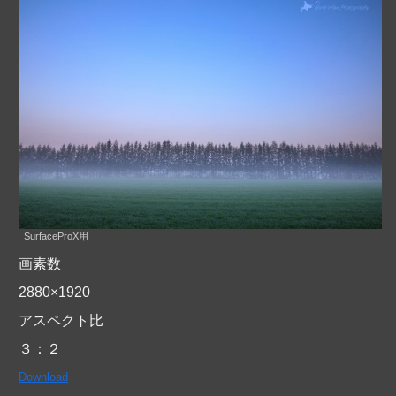
SurfaceProX用
画素数
2880×1920
アスペクト比
３：２
Download