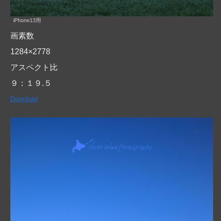
iPhone13用
画素数
1284×2778
アスペクト比
９：１９.５
Download