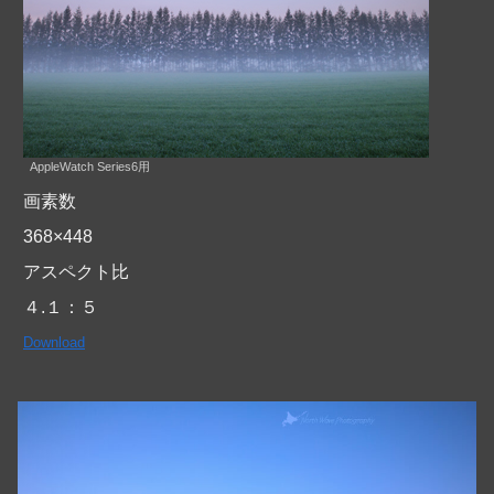
AppleWatch Series6用
画素数
368×448
アスペクト比
４.１：５
Download