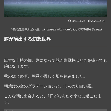
2021.11.22
2022.02.24
©
「朝の防風林と淡い霧」windbreak with mornig fog
KITABA Satoshi
霧が演出する幻想世界
広大な十勝の畑、列になって並ぶ防風林はどこを撮っても
絵になります。
秋のはじめ頃、朝霧が優しく畑を包みました。
朝焼けの空のグラデーションと、ほんのり白い霧。
こんな朝に出会えると、1日がなんだか幸せに過ごせま
す。