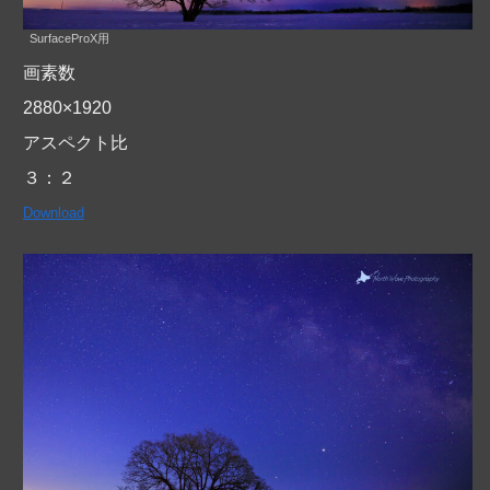
SurfaceProX用
画素数
2880×1920
アスペクト比
３：２
Download