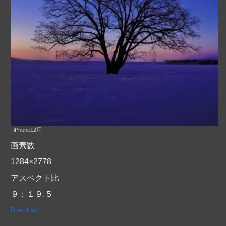
iPhone12用
画素数
1284×2778
アスペクト比
９：１９.５
Download