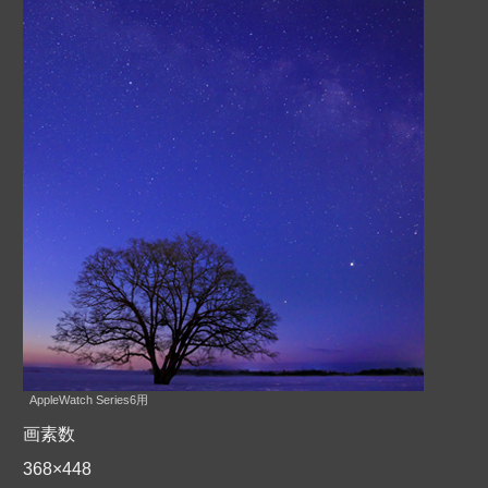
AppleWatch Series6用
画素数
368×448