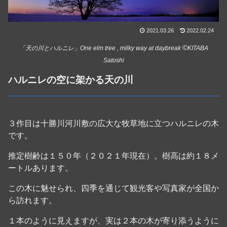
2021.03.26
2022.02.24
©
「天の川とハルニレ」One elm tree , milky way at daybreak
KITABA
Satoshi
ハルニレの空に架かる天の川
３作目は十勝川河川敷の広大な牧草地に立つハルニレの木
です。
推定樹齢は１５０年（２０２１年現在）。樹高は約１８メ
ートルあります。
この木に魅せられ、四季を通じて観光客や写真家が全国か
ら訪れます。
１本のように見えますが、実は２本の木が寄り添うように